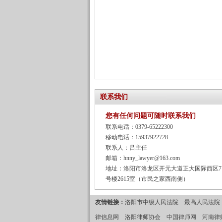
联系我们
您有任何问题可随时联系我们
联系电话：0379-65222300
移动电话：15937922728
联系人：吕主任
邮箱：hnny_lawyer@163.com
地址：洛阳市洛龙区开元大道正大国际西区7
号楼2615室（市民之家西南侧）
友情链接：
洛阳市中级人民法院
最高人民法院
律信息网
洛阳律师协会
中国律师网
河南律