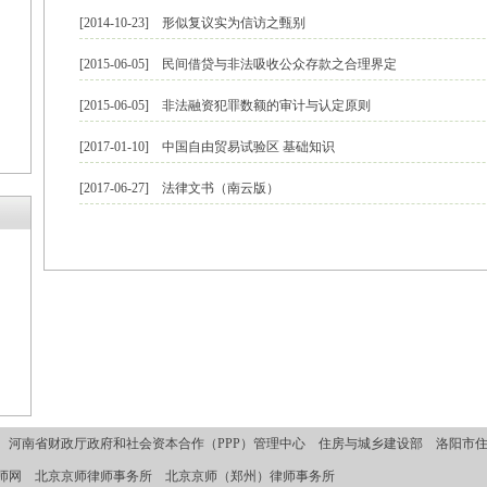
[2014-10-23]
形似复议实为信访之甄别
[2015-06-05]
民间借贷与非法吸收公众存款之合理界定
[2015-06-05]
非法融资犯罪数额的审计与认定原则
[2017-01-10]
中国自由贸易试验区 基础知识
[2017-06-27]
法律文书（南云版）
河南省财政厅政府和社会资本合作（PPP）管理中心
住房与城乡建设部
洛阳市
师网
北京京师律师事务所
北京京师（郑州）律师事务所