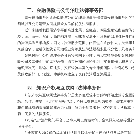
三、金融保险与公司治理法律事务部
南云律师事务所金融保险与公司治理法律事务部是南云律师事务所的主
领域以及公司运营方面提供全方位的优质法律服务。
近年来随着我国经济水平的高速发展，金融业、保险业领域也在突飞猛
步，应运而生。然而，高速的发展，意味着发展不可避免的出现各种各样
的法律风险日渐增多，因此，法律服务范围、内容也在逐步扩大，法律服
来越迫切，金融保险及公司治理业务涉及法律法规很多且很分散，只有实
金融保险与公司治理业务具有较强的专业性，南云律师事务所金融保险
险公司及其他企业的紧密合作，通过长期的理论学习、实务操作，积累了
知识层次高、理论功底扎实、实践经验丰富的专业律师团队，全身心致力
关的政府部门、法院、仲裁机构建立了良好的沟通交流渠道。
四、知识产权与互联网+法律事务部
知识产权与互联网法律事务部是由多位经验丰富的律师组建的专业团队
结、合作、共赢、包容”的服务理念，坚持以案件真相为根本，法律运用
我们将现有的资源凝聚成合力优势，致力于创造出1+1>2的效果，从根本
赖、优质的法律服务。
1.打造“云”法律顾问平台，当事人可以突破时间、空间限制链接专业
服务平台;
2.使当事人以较低的成本通过法律手段来维护自己合法权益成为可能;