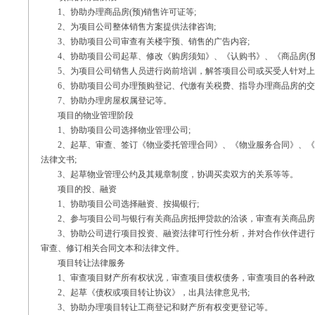
1、协助办理商品房(预)销售许可证等;
2、为项目公司整体销售方案提供法律咨询;
3、协助项目公司审查有关楼宇预、销售的广告内容;
4、协助项目公司起草、修改《购房须知》、《认购书》、《商品房(预
5、为项目公司销售人员进行岗前培训，解答项目公司或买受人针对上述
6、协助项目公司办理预购登记、代缴有关税费、指导办理商品房的交
7、协助办理房屋权属登记等。
项目的物业管理阶段
1、协助项目公司选择物业管理公司;
2、起草、审查、签订《物业委托管理合同》、《物业服务合同》、《
法律文书;
3、起草物业管理公约及其规章制度，协调买卖双方的关系等等。
项目的投、融资
1、协助项目公司选择融资、按揭银行;
2、参与项目公司与银行有关商品房抵押贷款的洽谈，审查有关商品房
3、协助公司进行项目投资、融资法律可行性分析，并对合作伙伴进行
审查、修订相关合同文本和法律文件。
项目转让法律服务
1、审查项目财产所有权状况，审查项目债权债务，审查项目的各种政
2、起草《债权或项目转让协议》，出具法律意见书;
3、协助办理项目转让工商登记和财产所有权变更登记等。