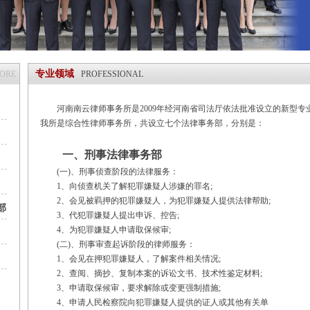
专业领域
MORE
PROFESSIONAL
河南南云律师事务所是2009年经河南省司法厅依法批准设立的新型专
我所是综合性律师事务所，共设立七个法律事务部，分别是：
一、刑事法律事务部
(一)、刑事侦查阶段的法律服务：
1、向侦查机关了解犯罪嫌疑人涉嫌的罪名;
2、会见被羁押的犯罪嫌疑人，为犯罪嫌疑人提供法律帮助;
部
3、代犯罪嫌疑人提出申诉、控告;
4、为犯罪嫌疑人申请取保候审;
(二)、刑事审查起诉阶段的律师服务：
1、会见在押犯罪嫌疑人，了解案件相关情况;
2、查阅、摘抄、复制本案的诉讼文书、技术性鉴定材料;
3、申请取保候审，要求解除或变更强制措施;
4、申请人民检察院向犯罪嫌疑人提供的证人或其他有关单