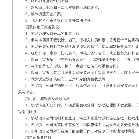
6、组织召开拆迁动员大会;
7、对项目土地面积人口房屋等进行法律调查;
8、编制拆迁安置方案;
9、代为起草、审查拆迁安置补偿协议等。
项目的施工准备阶段
1、协助办理项目开工的相关手续;
2、参与本项目工程设计、施工、招标文件的制定，督促设计单位明确
3、协助开展招投标主体资格及资质等级预审、协助编制招投标文件并对
4、组织开标、定标，协助起草、审核、签订合同，就招投标文件和合同
5、起草、审查项目《委托勘查合同》、《委托测绘合同》、《项目施
6、与工程承包方洽谈，起草、审查《建筑工程承包合同》;
7、起草、审查、签订《设备采购安装合同》等法律文件，并就上述合同
8、代为调查设备供应商、生产厂家的资信状况等;
9、协助项目公司依约履行《工程承包合同》、《设备采购安装合同》
累与保管。
项目的工程管理及验收阶段
1、协助审查工程分部、分项质量验收资料，协助处理因工程质量、工
督部门联系;
2、协助项目公司控制工程造价，审查工程量增减的签证依据，协助处
3、协助项目公司建立切实有效的工程保修体系，妥善设定各分部分项
4、参加项目公司对工程竣工的验收工作，对验收工作提出法律意见，
项目的销售阶段