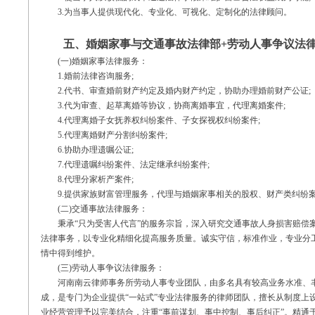
3.为当事人提供现代化、专业化、可视化、定制化的法律顾问。
五、婚姻家事与交通事故法律部+劳动人事争议法律
(一)婚姻家事法律服务：
1.婚前法律咨询服务;
2.代书、审查婚前财产约定及婚内财产约定，协助办理婚前财产公证;
3.代为审查、起草离婚等协议，协商离婚事宜，代理离婚案件;
4.代理离婚子女抚养权纠纷案件、子女探视权纠纷案件;
5.代理离婚财产分割纠纷案件;
6.协助办理遗嘱公证;
7.代理遗嘱纠纷案件、法定继承纠纷案件;
8.代理分家析产案件;
9.提供家族财富管理服务，代理与婚姻家事相关的股权、财产类纠纷
(二)交通事故法律服务：
秉承“只为受害人代言”的服务宗旨，深入研究交通事故人身损害赔偿案
法律事务，以专业化精细化提高服务质量。诚实守信，标准作业，专业分
情中得到维护。
(三)劳动人事争议法律服务：
河南南云律师事务所劳动人事专业团队，由多名具有较高业务水准、丰
成，是专门为企业提供“一站式”专业法律服务的律师团队，擅长从制度上
业经营管理予以完美结合，注重“事前谋划、事中控制、事后纠正”。精通于