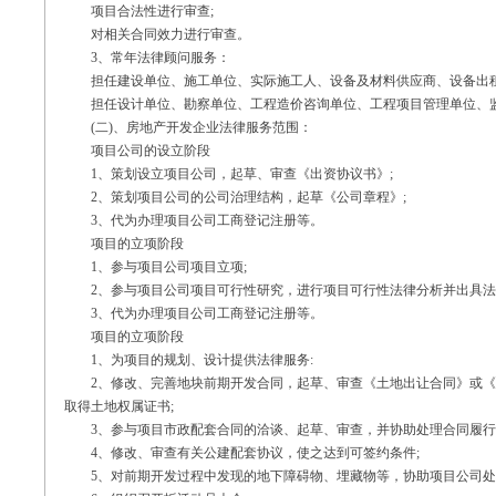
项目合法性进行审查;
对相关合同效力进行审查。
3、常年法律顾问服务：
担任建设单位、施工单位、实际施工人、设备及材料供应商、设备出租
担任设计单位、勘察单位、工程造价咨询单位、工程项目管理单位、监
(二)、房地产开发企业法律服务范围：
项目公司的设立阶段
1、策划设立项目公司，起草、审查《出资协议书》;
2、策划项目公司的公司治理结构，起草《公司章程》;
3、代为办理项目公司工商登记注册等。
项目的立项阶段
1、参与项目公司项目立项;
2、参与项目公司项目可行性研究，进行项目可行性法律分析并出具法
3、代为办理项目公司工商登记注册等。
项目的立项阶段
1、为项目的规划、设计提供法律服务:
2、修改、完善地块前期开发合同，起草、审查《土地出让合同》或《
取得土地权属证书;
3、参与项目市政配套合同的洽谈、起草、审查，并协助处理合同履行
4、修改、审查有关公建配套协议，使之达到可签约条件;
5、对前期开发过程中发现的地下障碍物、埋藏物等，协助项目公司处