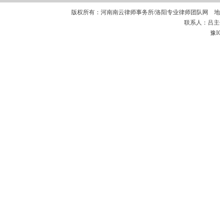
版权所有：河南南云律师事务所/洛阳专业律师团队网 地
联系人：吕主任 
豫I