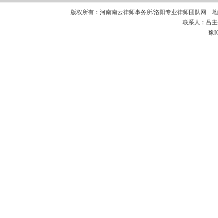
版权所有：河南南云律师事务所/洛阳专业律师团队网 地
联系人：吕主任 
豫I