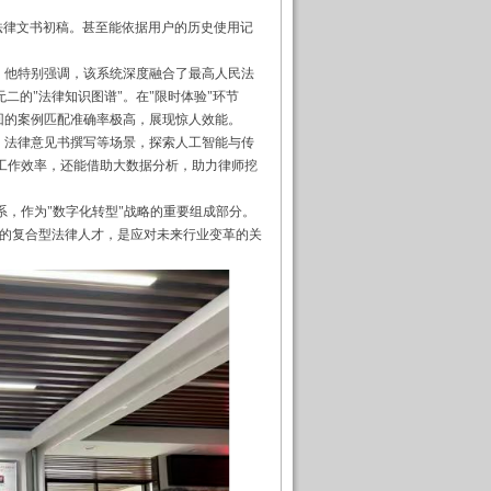
法律文书初稿。甚至能依据用户的历史使用记
。他特别强调，该系统深度融合了最高人民法
无二的
"
法律知识图谱
"
。在
"
限时体验
"
环节
回的案例匹配准确率极高，展现惊人效能。
、法律意见书撰写等场景，探索人工智能与传
工作效率，还能借助大数据分析，助力律师挖
系，作为
"
数字化转型
"
战略的重要组成部分。
的复合型法律人才，是应对未来行业变革的关