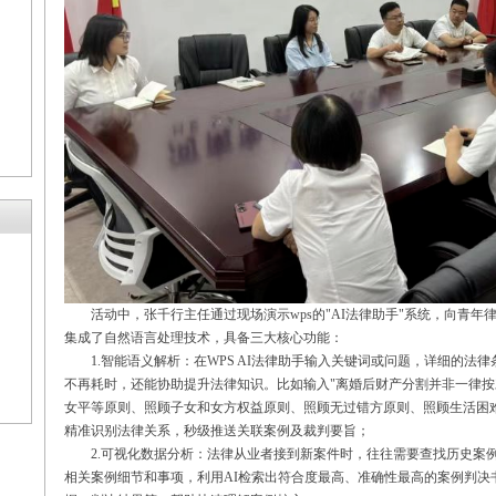
活动中，张千行主任通过现场演示
wps
的
"AI
法律助手
"
系统，向青年
集成了自然语言处理技术，具备三大核心功能：
1.
智能语义解析：
在
WPS AI
法律助手输入
关键词或问题，
详细的法律
不再耗时，还能协助提升法律知识。比如
输入
"
离婚后财产分割并非一律按
女平等原则、照顾子女和女方权益原则、照顾无过错方原则、照顾生活困
精准识别法律关系，秒级推送关联案例及裁判要旨；
2.
可视化数据分析：
法律从业者接到新案件时，往往需要查找历史案
相关案例细节和事项，利
用
AI
检索出符合度最高、准确性最高的案例判决