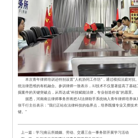
本次青年律师培训还特别设置
"
人机协同工作坊
"
，通过模拟法庭对抗
统法律思维的有机融合。参训律师一致表示，
AI
技术不仅显著提高了基础
掘案件的关键突破点，从而达成
"
科技赋能法律，专业创造价值
"
的愿景。
据悉，河南南云律师事务所将把
AI
法律助手系统纳入青年律师培养体
张千行主任表示：
"
我们正站在法律科技的临界点，培养既懂专业又擅技术
键。
"
上一篇：
学习|南云所婚姻、劳动、交通三合一事务部开展学习活动