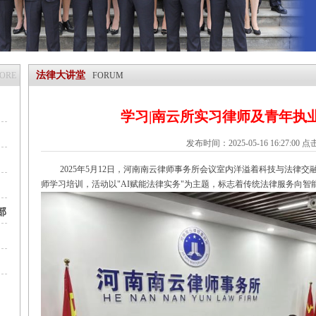
法律大讲堂
MORE
FORUM
学习|南云所实习律师及青年执
发布时间：2025-05-16 16:27:00 
2025
年
5
月
12
日，河南南云律师事务所会议室内洋溢着科技与法律交
师学习培训，活动以
"AI
赋能法律实务
"
为主题，标志着传统法律服务向智
部