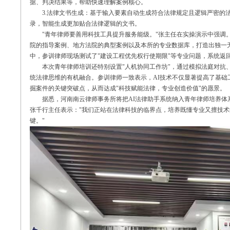
据、判决结果等，帮助快速理解案例核心。
3.
法律文书生成：基于输入要素自动生成符合法律规定且逻辑严密的
录，智能生成更加贴合法律逻辑的文书。
"
青年律师要善用科技工具提升服务能级。
"
张主任在实操演示中强调
院的指导案例、地方法院的典型案例以及本所的专业数据库，打造出独一
中，
参训律师现场测试了
"建设工程优先权行使期限"等专业问题，系统返
本次青年律师培训还特别设置
"
人机协同工作坊
"
，通过模拟法庭对抗
统法律思维的有机融合。参训律师一致表示，
AI
技术不仅显著提高了基础
掘案件的关键突破点，从而达成
"
科技赋能法律，专业创造价值
"
的愿景。
据悉，河南南云律师事务所将把
AI
法律助手系统纳入青年律师培养体
张千行主任表示：
"
我们正站在法律科技的临界点，培养既懂专业又擅技术
键。
"