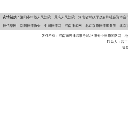
友情链接：
洛阳市中级人民法院
最高人民法院
河南省财政厅政府和社会资本合作
律信息网
洛阳律师协会
中国律师网
河南律师网
北京京师律师事务所
北京
版权所有：河南南云律师事务所/洛阳专业律师团队网 地
联系人：吕主任 
豫I