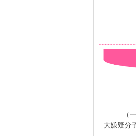
　（
大嫌疑分