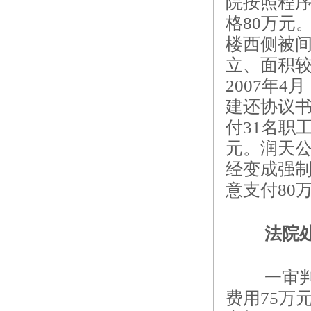
院按照程序
格80万元
楼西侧被
立、面积
2007年
建还协议书
付31名职
元。润天
经变成强
意支付80
法院
一审
费用75万