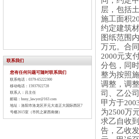
同，约定甲
层，包括
施工面积2
约定建筑材
图纸范围内
万元。合
2000元
联系我们
分包，同
您有任何问题可随时联系我们
整为按照
联系电话：0379-65222300
调整，调整
移动电话：15937922728
司、乙公
联系人：吕主任
邮箱：hnny_lawyer@163.com
甲方于20
地址：洛阳市洛龙区开元大道正大国际西区7
为2500
号楼2615室（市民之家西南侧）
求乙自收到
告，乙收发