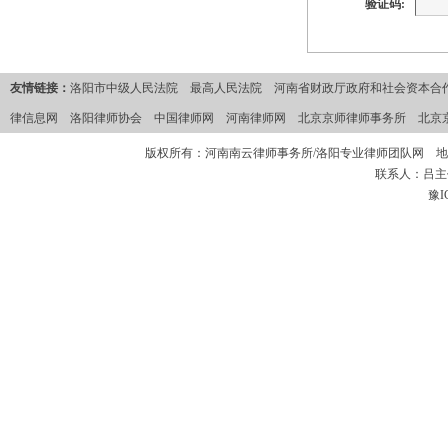
验证码:
友情链接：
洛阳市中级人民法院
最高人民法院
河南省财政厅政府和社会资本合作
律信息网
洛阳律师协会
中国律师网
河南律师网
北京京师律师事务所
北京
版权所有：河南南云律师事务所/洛阳专业律师团队网 地
联系人：吕主任 
豫I