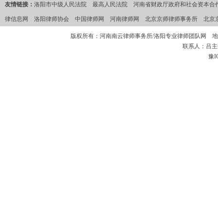
友情链接：
洛阳市中级人民法院
最高人民法院
河南省财政厅政府和社会资本合作
律信息网
洛阳律师协会
中国律师网
河南律师网
北京京师律师事务所
北京
版权所有：河南南云律师事务所/洛阳专业律师团队网 地
联系人：吕主任 
豫I