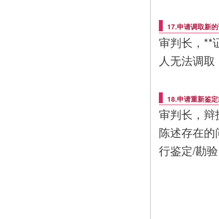
17.申请调取新
审判长，**
人无法调取
18.申请重新鉴
审判长，辩
陈述存在的
行鉴定/勘