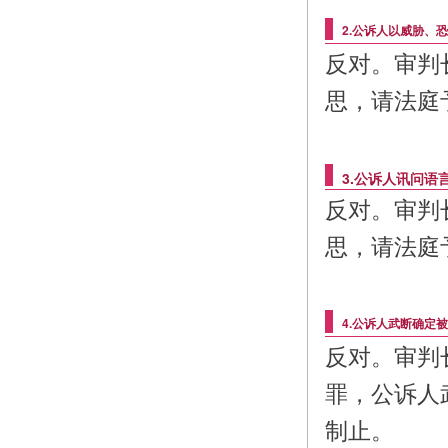
2.公诉人以威胁、
反对。审判
思，请法庭
3.公诉人讯问
反对。审判
思，请法庭
4.公诉人武断确定
反对。审判
罪，公诉人
制止。