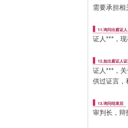
需要承担相
11.询问出庭证人
证人***
12.如出庭证
证人***
供过证言，
13.询问结束后
审判长，辩