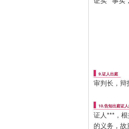
9.证人出庭
审判长，辩
10.告知出庭证
证人***
的义务，故