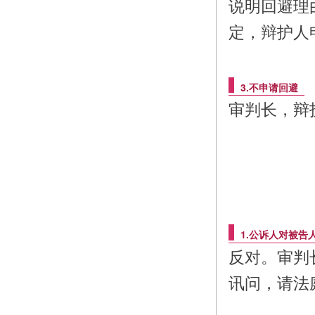
说明回避理
定，辩护人
3.不申请回避
审判长，辩
1.公诉人对被告
反对。审判
讯问，请法