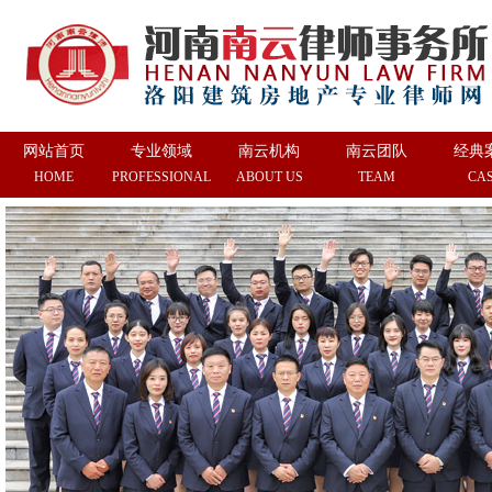
网站首页
专业领域
南云机构
南云团队
经典
HOME
PROFESSIONAL
ABOUT US
TEAM
CA