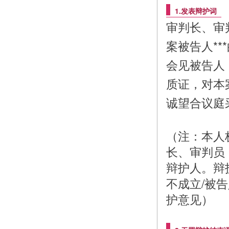
1.发表辩护词
审判长、审
案被告人*
会见被告人
质证，对本
诚望合议庭
（注：本人
长、审判员
辩护人。辩护
不成立/被告
护意见）