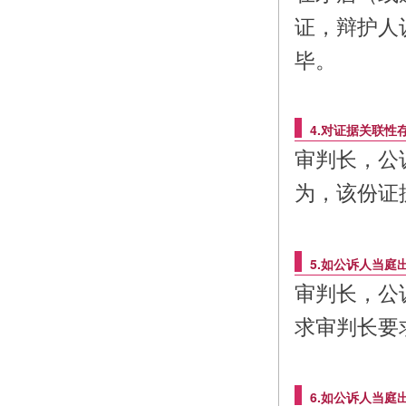
证，辩护人
毕。
4.对证据关联性
审判长，公
为，该份证
5.如公诉人当
审判长，公
求审判长要
6.如公诉人当庭